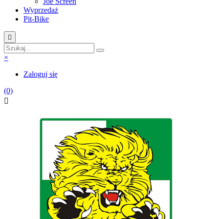
Joe Screen
Wyprzedaż
Pit-Bike

×
Zaloguj się
(0)
