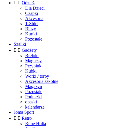


Odzież
Dla Dzieci
Czapki
Akcesoria
T-Shirt
Bluzy
Kurtki
Pozostałe
Szaliki


Gadżety
Breloki
Magnesy
Przypinki
Kubki
Worki / torby
Akcesoria szkolne
Magazyn
Pozostałe
Poduszki
opaski
kalendarze
Joma Sport


Retro
Rune Holta