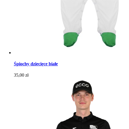
Śpiochy dziecięce białe
Cena
35,00 zł