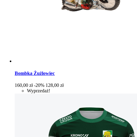
Bombka Żużlowiec
Cena
Cena
160,00 zł
-20%
128,00 zł
podstawowa
Wyprzedaż!