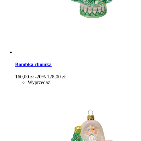
Bombka choinka
Cena
Cena
160,00 zł
-20%
128,00 zł
podstawowa
Wyprzedaż!