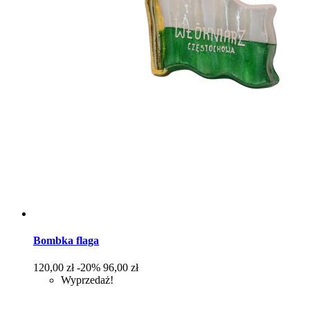
Bombka flaga
Cena
Cena
120,00 zł
-20%
96,00 zł
podstawowa
Wyprzedaż!