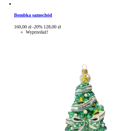
Bombka samochód
Cena
Cena
160,00 zł
-20%
128,00 zł
podstawowa
Wyprzedaż!