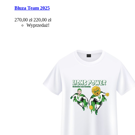
Bluza Team 2025
Cena
Cena
270,00 zł
220,00 zł
podstawowa
Wyprzedaż!