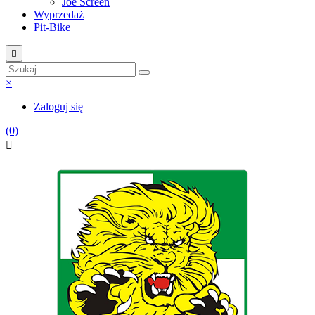
Joe Screen
Wyprzedaż
Pit-Bike

×
Zaloguj się
(0)
