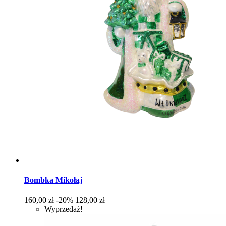
Bombka Mikołaj
Cena
Cena
160,00 zł
-20%
128,00 zł
podstawowa
Wyprzedaż!