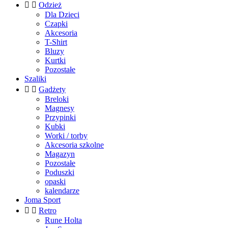


Odzież
Dla Dzieci
Czapki
Akcesoria
T-Shirt
Bluzy
Kurtki
Pozostałe
Szaliki


Gadżety
Breloki
Magnesy
Przypinki
Kubki
Worki / torby
Akcesoria szkolne
Magazyn
Pozostałe
Poduszki
opaski
kalendarze
Joma Sport


Retro
Rune Holta